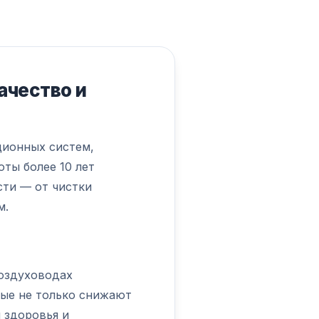
ачество и
ционных систем,
ты более 10 лет
сти — от чистки
м.
воздуховодах
рые не только снижают
 здоровья и