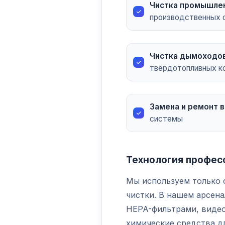
Чистка промышлен
производственных о
Чистка дымоходо
твердотопливных к
Замена и ремонт 
системы
Технология профес
Мы используем только 
чистки. В нашем арсен
HEPA-фильтрами, видео
химические средства д