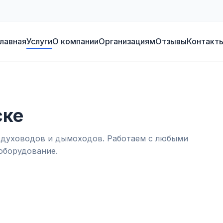
лавная
Услуги
О компании
Организациям
Отзывы
Контакт
ске
оздуховодов и дымоходов. Работаем с любыми
оборудование.