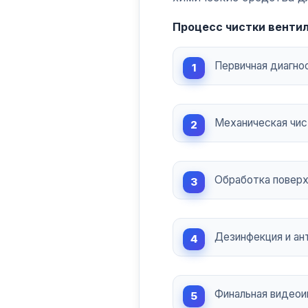
Процесс чистки венти
Первичная диагно
Механическая чис
Обработка поверх
Дезинфекция и ан
Финальная видеои